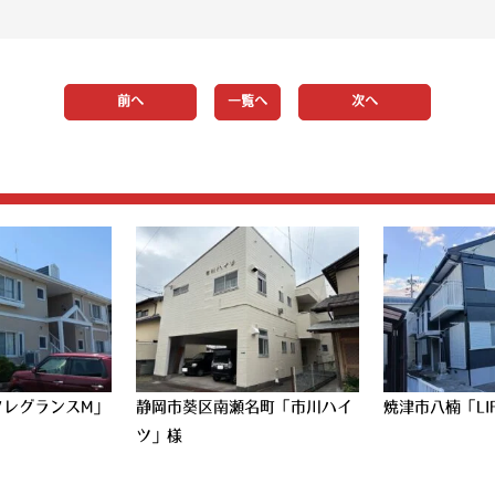
前へ
一覧へ
次へ
フレグランスM」
静岡市葵区南瀬名町「市川ハイ
焼津市八楠「LI
ツ」様