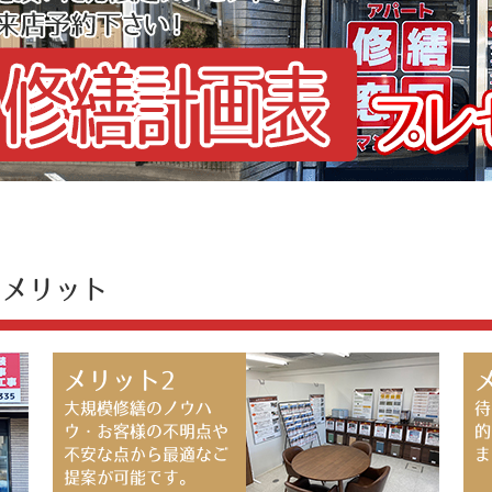
のメリット
メリット2
大規模修繕のノウハ
待
ウ・お客様の不明点や
的
不安な点から最適なご
ま
提案が可能です。