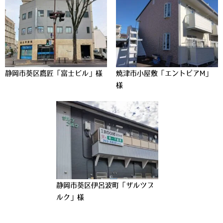
静岡市葵区鷹匠「富士ビル」様
焼津市小屋敷「エントピアM」
様
静岡市葵区伊呂波町「ザルツブ
ルク」様