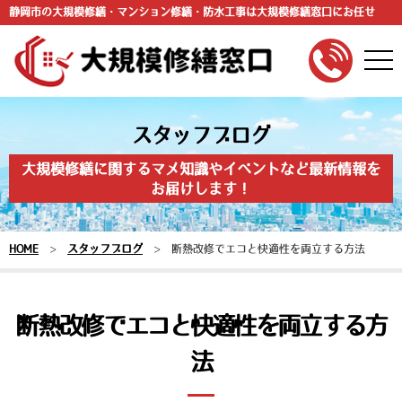
静岡市の大規模修繕・マンション修繕・防水工事は大規模修繕窓口にお任せ
togg
navi
スタッフブログ
大規模修繕に関するマメ知識やイベントなど最新情報を
お届けします！
HOME
>
スタッフブログ
>
断熱改修でエコと快適性を両立する方法
断熱改修でエコと快適性を両立する方
法