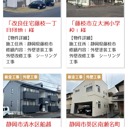
「改良住宅藤枝一丁
「藤枝市立大洲小学
目団地」様
校」様
【物件詳細】
【物件詳細】
施工住所：静岡県藤枝市
施工住所：静岡県藤枝市
修繕内容：外壁塗装工事
修繕内容：外壁塗装工事
外壁改修工事 シーリング
外壁改修工事 シーリング
工事
工事
板金工事
外壁工事
板金工事
外壁工事
シーリング工事
外壁塗装
シーリング工事
外壁塗装
屋根塗装
防水工事
屋根塗装
静岡市清水区船越
静岡市葵区南瀬名町