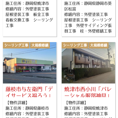
施工住所：静岡県焼津市
施工住所：静岡県静岡市葵
修繕内容：外壁塗装工事
区松富
屋根塗装工事 板金工事
修繕内容：外壁塗装工事
看板交換工事 シーリング
屋根塗装工事 シーリング
工事
工事 外壁サイディング張
替工事 柱・外壁修繕工事
シーリング工事
大規模修繕
シーリング工事
大規模修繕
外壁塗装
屋根塗装
外壁塗装
屋根塗装
藤枝市与左衛門「デ
焼津市西小川「パレ
イサービス福ろう」
ーシャル服部神具」
様
様
【物件詳細】
【物件詳細】
施工住所：静岡県藤枝市
施工住所：静岡県焼津市
修繕内容：外壁塗装工事
修繕内容：外壁塗装工事