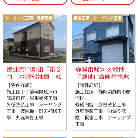
シーリング工事
外壁塗装
板金工事
シーリング工事
屋根塗装
外壁塗装
屋根塗装
焼津市中新田「第２
静岡市駿河区敷地
コーポ服部神具」様
「敷地I 倉庫付事務
所」様
【物件詳細】
【物件詳細】
施工住所：静岡県焼津市
施工住所：静岡県静岡市駿
修繕内容：屋根塗装工事
河区
外壁塗装工事 シーリング
修繕内容：屋根塗装工事
工事 破風板・軒天補修工
外壁塗装工事 雨漏り修
事 丸瓦補修工事
繕 板金工事 シーリング
工事