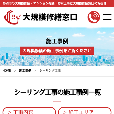
静岡市の大規模修繕・マンション修繕・防水工事は大規模修繕窓口にお任せ
togg
navi
施工事例
大規模修繕の施工事例をご覧ください
HOME
>
施工事例
>
シーリング工事
シーリング工事の施工事例一覧
工事内容
施工エリア