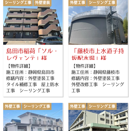
シーリング工事
外壁塗装
外壁工事
シーリング工事
防水工事
外壁塗装
島田市稲荷「ソル・
「藤枝市上水道子持
レヴェンテ」様
坂配水場」様
【物件詳細】
【物件詳細】
施工住所：静岡県島田市
施工住所：静岡県藤枝市
修繕内容：外壁塗装工事
修繕内容：外壁塗装工事
タイル補修工事 屋上防水
外壁改修工事 シーリング
工事 シーリング工事
工事
外壁工事
シーリング工事
外壁工事
シーリング工事
外壁塗装
外壁塗装