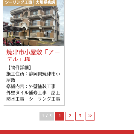
シーリング工事
大規模修繕
外壁塗装
防水工事
焼津市小屋敷「アー
デル」様
【物件詳細】
施工住所：静岡県焼津市小
屋敷
修繕内容：外壁塗装工事
外壁タイル補修工事 屋上
防水工事 シーリング工事
1 / 3
1
2
3
≫