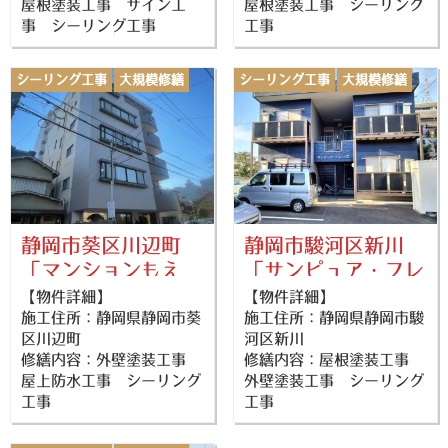
屋根塗装工事 サイン工
屋根塗装工事 シーリング
事 シーリング工事
工事
シーリング工事
大規模修繕
シーリング工事
大規模修繕
外壁塗装
防水工事
外壁塗装
屋根塗装
静岡市葵区川辺町
静岡市駿河区新川
「マンションもえ
「サンピュア・フレ
ぎ」様
ンズ」様
【物件詳細】
【物件詳細】
施工住所：静岡県静岡市葵
施工住所：静岡県静岡市駿
区川辺町
河区新川
修繕内容：外壁塗装工事
修繕内容：屋根塗装工事
屋上防水工事 シーリング
外壁塗装工事 シーリング
工事
工事