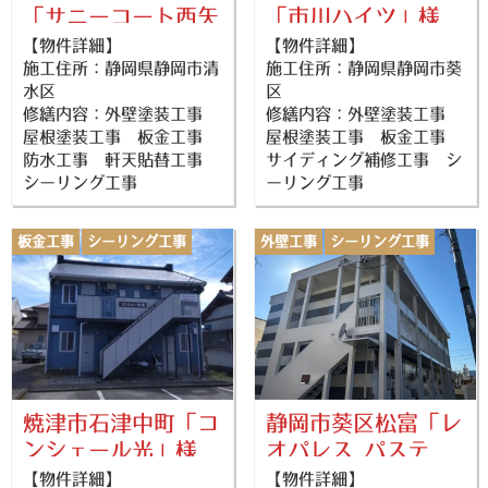
「サニーコート西矢
「市川ハイツ」様
部」様
【物件詳細】
【物件詳細】
施工住所：静岡県静岡市清
施工住所：静岡県静岡市葵
水区
区
修繕内容：外壁塗装工事
修繕内容：外壁塗装工事
屋根塗装工事 板金工事
屋根塗装工事 板金工事
防水工事 軒天貼替工事
サイディング補修工事 シ
シーリング工事
ーリング工事
板金工事
シーリング工事
外壁工事
シーリング工事
大規模修繕
外壁塗装
大規模修繕
外壁塗装
屋根塗装
屋根塗装
焼津市石津中町「コ
静岡市葵区松富「レ
ンシェール光」様
オパレス パステ
ロ」様
【物件詳細】
【物件詳細】